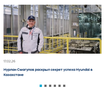
17.02.26
06
Нурлан Смагулов раскрыл секрет успеха Hyundai в
A
Казахстане
л